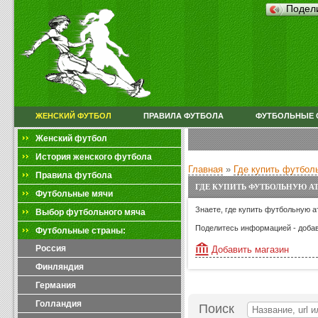
Подел
ЖЕНСКИЙ ФУТБОЛ
ПРАВИЛА ФУТБОЛА
ФУТБОЛЬНЫЕ 
Женский футбол
История женского футбола
Главная
»
Где купить футбол
Правила футбола
ГДЕ КУПИТЬ ФУТБОЛЬНУЮ А
Футбольные мячи
Знаете, где купить футбольную а
Выбор футбольного мяча
Поделитесь информацией - добав
Футбольные страны:
Россия
Добавить магазин
Финляндия
Германия
Голландия
Поиск