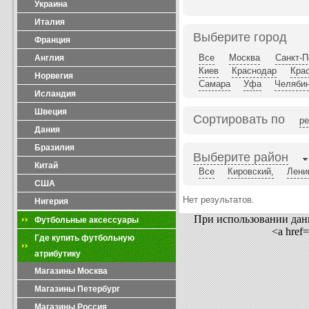
Украина
Италия
Выберите город
Франция
Все
Москва
Санкт-П
Англия
Киев
Краснодар
Кра
Норвегия
Самара
Уфа
Челяби
Исландия
Швеция
Сортировать по
ре
Дания
Бразилия
Выберите район
Китай
Все
Кировский,
Лени
США
Нет результатов.
Нигерия
При использовании данн
Футбольные аксессуары
<a href
Где купить футбольную
атрибутику
Магазины Москва
Магазины Петербург
Магазины Россия