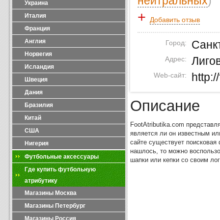
нейтральных
)
Украина
+
Италия
Добавить отзыв
Франция
Англия
Город:
Санк
Норвегия
Адрес:
Лигов
Исландия
Web-сайт:
http:/
Швеция
Дания
Описание
Бразилия
Китай
FootAtributika.com представл
США
является ли он известным и
сайте существует поисковая 
Нигерия
нашлось, то можно воспользо
Футбольные аксессуары
шапки или кепки со своим ло
Где купить футбольную
атрибутику
Магазины Москва
Магазины Петербург
Магазины Россия