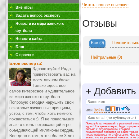
Читать полное описание
Вне игры
Задать вопрос эксперту
Отзывы
Новости из мира женского
футбола
Новости сайта
Все
(0)
Положительн
Блог
О проекте
Нейтральные
(0)
Блок эксперта:
Здравствуйте! Рада
приветствовать вас на
моем личном блоке.
Только здесь все
+
Добавить 
самое интересное и удивительное
из мира женского футбола.
Попробую сегодня нарушить свои
некоторые жизненные принципы,
или
Войти
устои, с тем, чтобы хоть немного
похвастаться :). Я не понаслышке
Пожалуйста, указывайте реальный e-ma
знаю о столь потрясающей игре,
адрес! На данный адрес будет отправл
письмо с активационной ссылкой.
объединяющей миллионы сердец.
Комментарий появится на сайте только
после перехода по этой ссылке. Нам в
Все дело в том, что я более 3 лет
знать, что вы реальный человек, а не с