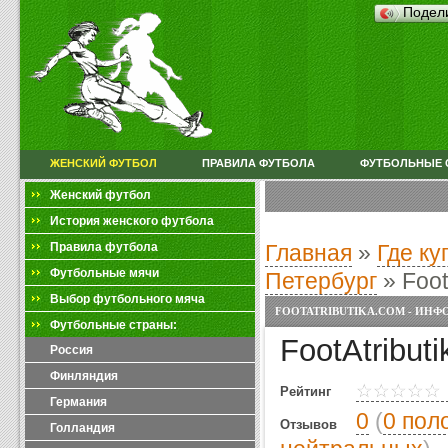
Подел
ЖЕНСКИЙ ФУТБОЛ
ПРАВИЛА ФУТБОЛА
ФУТБОЛЬНЫЕ 
Женский футбол
История женского футбола
Правила футбола
Главная
»
Где к
Футбольные мячи
Петербург
»
Foot
Выбор футбольного мяча
FOOTATRIBUTIKA.COM - ИНФ
Футбольные страны:
FootAtribut
Россия
Финляндия
Рейтинг
Германия
0
(
0 пол
Отзывов
Голландия