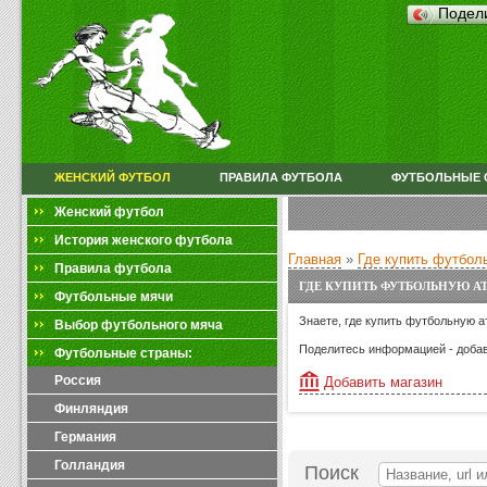
Подел
ЖЕНСКИЙ ФУТБОЛ
ПРАВИЛА ФУТБОЛА
ФУТБОЛЬНЫЕ 
Женский футбол
История женского футбола
Главная
»
Где купить футбол
Правила футбола
ГДЕ КУПИТЬ ФУТБОЛЬНУЮ А
Футбольные мячи
Знаете, где купить футбольную а
Выбор футбольного мяча
Поделитесь информацией - добав
Футбольные страны:
Россия
Добавить магазин
Финляндия
Германия
Голландия
Поиск