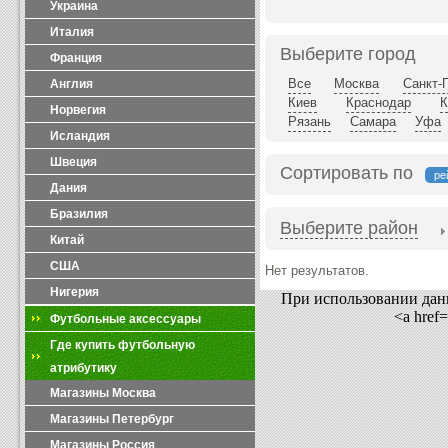
Украина
Италия
Выберите город
Франция
Все
Москва
Санкт-
Англия
Киев
Краснодар
К
Норвегия
Рязань
Самара
Уфа
Исландия
Швеция
Сортировать по
ре
Дания
Бразилия
Выберите район
Китай
США
Нет результатов.
Нигерия
При использовании данн
<a href
Футбольные аксессуары
Где купить футбольную
атрибутику
Магазины Москва
Магазины Петербург
Магазины Россия