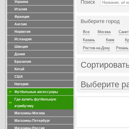
Поиск
Украина
Италия
Франция
Выберите город
Англия
Норвегия
Все
Москва
Санкт
Исландия
Казань
Киев
К
Швеция
Ростов-на-Дону
Рязань
Дания
Бразилия
Сортировать
Китай
США
Выберите р
Нигерия
Футбольные аксессуары
Где купить футбольную
атрибутику
Магазины Москва
Магазины Петербург
Магазины Россия