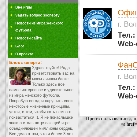
Вне игры
Офиц
Задать вопрос эксперту
г. Во
Новости из мира женского
футбола
Тел.
Новости сайта
Web-
Блог
О проекте
Блок эксперта:
ФанС
Здравствуйте! Рада
приветствовать вас на
г. Во
моем личном блоке.
Только здесь все
Тел.
самое интересное и удивительное
Web-
из мира женского футбола.
Попробую сегодня нарушить свои
некоторые жизненные принципы,
устои, с тем, чтобы хоть немного
похвастаться :). Я не понаслышке
При использовании данн
знаю о столь потрясающей игре,
<a href
объединяющей миллионы сердец.
Все дело в том, что я более 3 лет