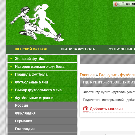
Подел
ЖЕНСКИЙ ФУТБОЛ
ПРАВИЛА ФУТБОЛА
ФУТБОЛЬНЫЕ 
Женский футбол
История женского футбола
Правила футбола
Главная
»
Где купить футбол
Футбольные мячи
ГДЕ КУПИТЬ ФУТБОЛЬНУЮ А
Выбор футбольного мяча
Знаете, где купить футбольную а
Футбольные страны:
Поделитесь информацией - добав
Россия
Добавить магазин
Финляндия
Германия
Голландия